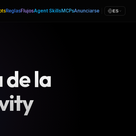
pts
Reglas
Flujos
Agent Skills
MCPs
Anunciarse
ES
 de la
vity