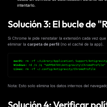
w
intentarlo.
N
d
R
p
Solución 3: El bucle de 
Free · 
Si Chrome le pide reinstalar la extensión cada vez que 
eliminar la
carpeta de perfil
(no el caché de la app).
macOS:
rm -rf ~/Library/Application\ Support/Antigravity
Windows:
rd /s /q "%APPDATA%\Antigravity\ChromeProfile"
Linux:
rm -rf ~/.config/Antigravity/ChromeProfile
Nota: Esto solo elimina los datos internos del navega
Solución 4: Verificar pol