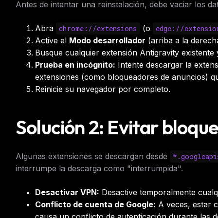
Antes de intentar una reinstalación, debe vaciar los d
Abra
(o
chrome://extensions
edge://extensio
Active el
Modo desarrollador
(arriba a la derech
Busque cualquier extensión Antigravity existente 
Prueba en incógnito:
Intente descargar la extens
extensiones (como bloqueadores de anuncios) que
Reinicie su navegador por completo.
Solución 2: Evitar bloqu
Algunas extensiones se descargan desde
*.googleapi
interrumpe la descarga como "interrumpida".
Desactivar VPN:
Desactive temporalmente cualq
Conflicto de cuenta de Google:
A veces, estar 
THIS 
causa un conflicto de autenticación durante las 
M