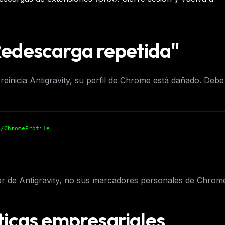
eek
Email address
ew agent skill
rop
ules & workflow
ack
"Redescarga repetida"
Get the weekly digest
Weekly · 2 min read
No spam. Unsubscribe in one click.
Maybe later
reinicia Antigravity, su perfil de Chrome está dañado. Debe
/ChromeProfile
dor de Antigravity, no sus marcadores personales de Chrom
íticas empresariales