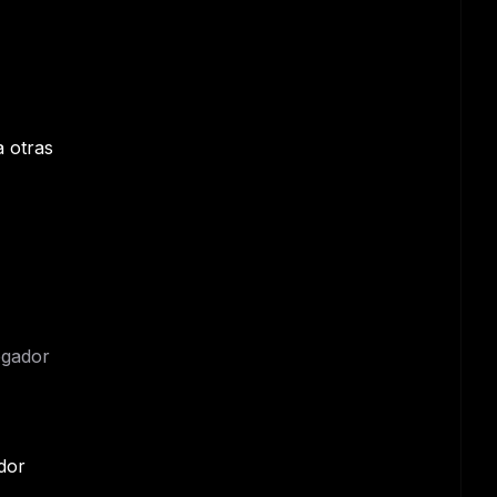
a otras
egador
ers
M
dor