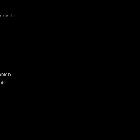
o de TI
mbién
ue