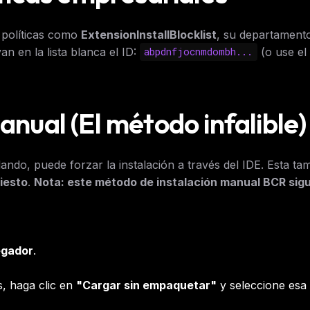
e políticas como
ExtensionInstallBlocklist
, su departament
n en la lista blanca el ID:
(o use el
abpdnfjocnmdombh...
anual (El método infalible)
ando, puede forzar la instalación a través del IDE. Esta ta
iesto
.
Nota: este método de instalación manual BCR sig
egador
.
s, haga clic en
"Cargar sin empaquetar"
y seleccione esa