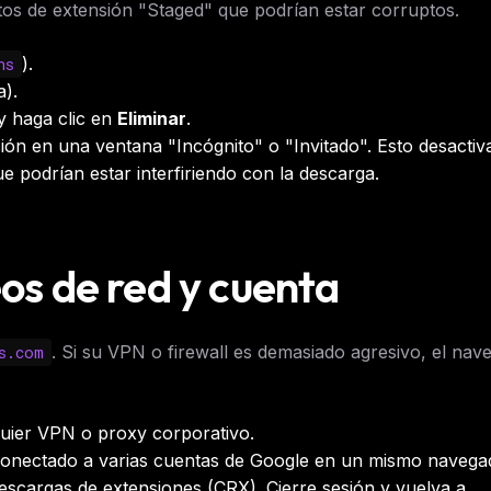
atos de extensión "Staged" que podrían estar corruptos.
).
ns
a).
y haga clic en
Eliminar
.
ión en una ventana "Incógnito" o "Invitado". Esto desactiv
 podrían estar interfiriendo con la descarga.
eos de red y cuenta
. Si su VPN o firewall es demasiado agresivo, el nav
s.com
FREE NEWSLETTER
The weekly digest for
AI build
uier VPN o proxy corporativo.
Curated MCP picks, agent skills, rules, and LL
conectado a varias cuentas de Google en un mismo navega
WEEK'S DIGEST
workflow updates — one email, no noise.
descargas de extensiones (CRX). Cierre sesión y vuelva a
CP pick of the