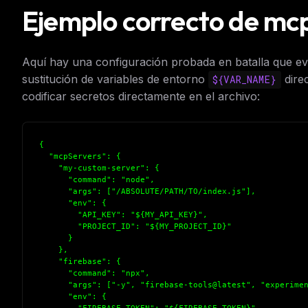
Ejemplo correcto de mc
Aquí hay una configuración probada en batalla que evita
sustitución de variables de entorno
dire
${VAR_NAME}
codificar secretos directamente en el archivo:
{

  "mcpServers": {

    "my-custom-server": {

      "command": "node",

      "args": ["/ABSOLUTE/PATH/TO/index.js"],

      "env": {

        "API_KEY": "${MY_API_KEY}",

        "PROJECT_ID": "${MY_PROJECT_ID}"

      }

    },

    "firebase": {

      "command": "npx",

      "args": ["-y", "firebase-tools@latest", "experimen
      "env": {
