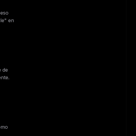
ceso
le" en
e de
nte.
como