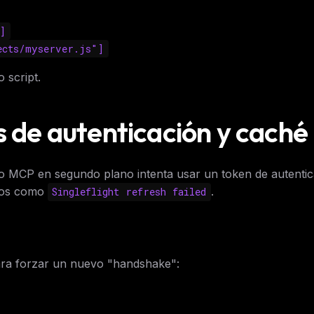
]
ects/myserver.js"]
 script.
s de autenticación y caché
o MCP en segundo plano intenta usar un token de autentic
tros como
.
Singleflight refresh failed
FREE NEWSLETTER
The weekly digest for
AI build
ara forzar un nuevo "handshake":
Curated MCP picks, agent skills, rules, and LL
WEEK'S DIGEST
workflow updates — one email, no noise.
CP pick of the