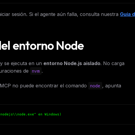
niciar sesión. Si el agente aún falla, consulta nuestra
Guía 
 del entorno Node
ty se ejecuta en un
entorno Node.js aislado
. No carga
uraciones de
.
nvm
idor MCP no puede encontrar el comando
, apunta
node
\nodejs\\node.exe" en Windows)