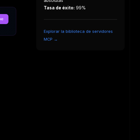
absolutas
Tasa de éxito:
99%
be
Explorar la biblioteca de servidores
MCP →