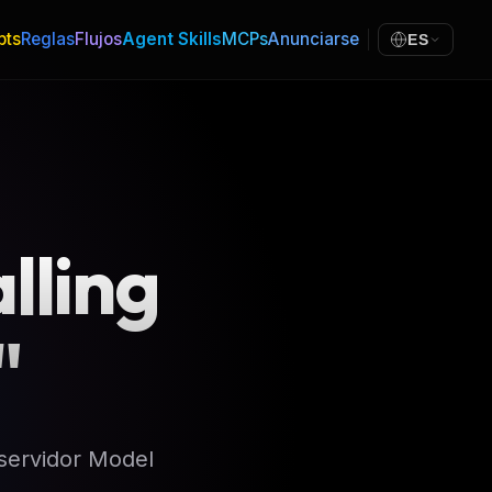
pts
Reglas
Flujos
Agent Skills
MCPs
Anunciarse
ES
lling
"
 servidor Model