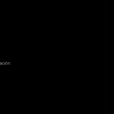
ación
ers
M