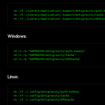
w
N
d
rm -rf ~/Library/Application\ Support/Antigravity/auth-
R
rm -rf ~/Library/Application\ Support/Antigravity/Cache
p
rm -rf ~/Library/Application\ Support/Antigravity/GPUCa
Free · 
Windows:
rd /s /q "%APPDATA%\Antigravity\auth-tokens"
rd /s /q "%APPDATA%\Antigravity\Cache"
rd /s /q "%APPDATA%\Antigravity\GPUCache"
Linux:
rm -rf ~/.config/Antigravity/auth-tokens
rm -rf ~/.config/Antigravity/Cache
rm -rf ~/.config/Antigravity/GPUCache