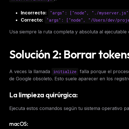
Incorrecto:
"args": ["node", "./myserver.js"
Correcto:
"args": ["node", "/Users/dev/proj
Usa siempre la ruta completa y absoluta al ejecutable o
Solución 2: Borrar token
A veces la llamada
falla porque el proces
initialize
de Google obsoleto. Esto suele aparecer en los regis
La limpieza quirúrgica:
Ejecuta estos comandos según tu sistema operativo p
THIS 
macOS:
M