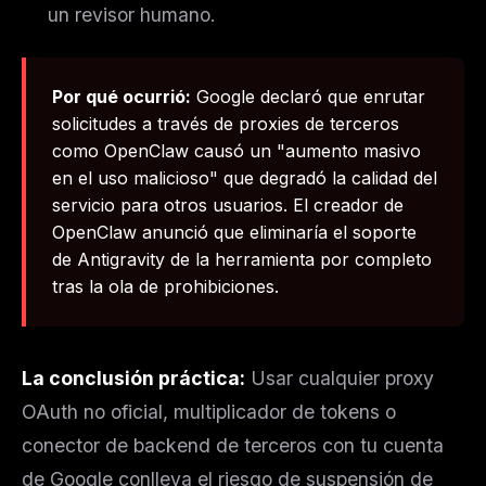
un revisor humano.
The weekly digest for
AI builders
Curated MCP picks, agent skills, rules, and LLM
workflow updates — one email, no noise.
Por qué ocurrió:
Google declaró que enrutar
solicitudes a través de proxies de terceros
Email address
como OpenClaw causó un "aumento masivo
en el uso malicioso" que degradó la calidad del
servicio para otros usuarios. El creador de
Get the weekly digest
OpenClaw anunció que eliminaría el soporte
No spam. Unsubscribe in one click.
de Antigravity de la herramienta por completo
Maybe later
tras la ola de prohibiciones.
La conclusión práctica:
Usar cualquier proxy
OAuth no oficial, multiplicador de tokens o
conector de backend de terceros con tu cuenta
de Google conlleva el riesgo de suspensión de