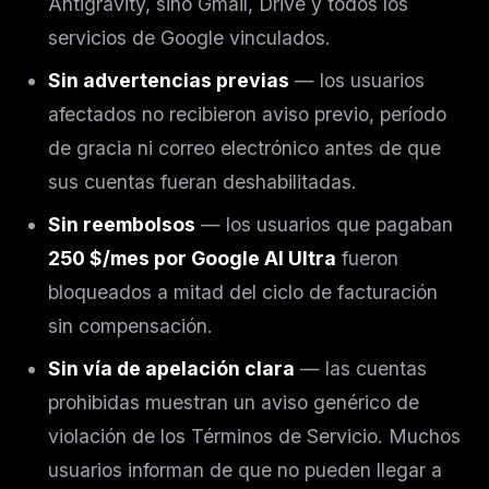
Antigravity, sino Gmail, Drive y todos los
servicios de Google vinculados.
Sin advertencias previas
— los usuarios
afectados no recibieron aviso previo, período
de gracia ni correo electrónico antes de que
sus cuentas fueran deshabilitadas.
Sin reembolsos
— los usuarios que pagaban
250 $/mes por Google AI Ultra
fueron
THIS WEEK'S DIGEST
bloqueados a mitad del ciclo de facturación
MCP pick of the week
sin compensación.
New agent skill drop
Sin vía de apelación clara
— las cuentas
Rules & workflow pack
prohibidas muestran un aviso genérico de
Free · Weekly · 2 min read
violación de los Términos de Servicio. Muchos
usuarios informan de que no pueden llegar a
FREE NEWSLETTER