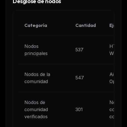
Desglose de nodos
Categoría
Cantidad
Ejemplo
Nodos
HTTP Re
537
principales
Webhook
Nodos de la
Airtabl
547
comunidad
OpenAI,
Nodos de
Nodos r
comunidad
301
como fu
verificados
comuni