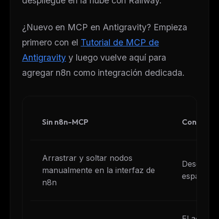
despliegue en la nube con Railway.
¿Nuevo en MCP en Antigravity? Empieza
primero con el
Tutorial de MCP de
Antigravity
y luego vuelve aquí para
agregar n8n como integración dedicada.
Sin n8n-MCP
Con n8n-M
Arrastrar y soltar nodos
Describir 
manualmente en la interfaz de
español a
n8n
El agente