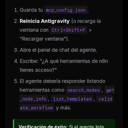
Guarda tu
mcp_config.json
.
Reinicia Antigravity
(o recarga la
ventana con
Ctrl+Shift+P
>
"Recargar ventana").
Abre el panel de chat del agente.
Escribe:
"¿A qué herramientas de n8n
tienes acceso?"
El agente debería responder listando
herramientas como
search_nodes
,
get
_node_info
,
list_templates
,
valid
ate_workflow
y más.
Verificación de éxito:
Si el agente lista