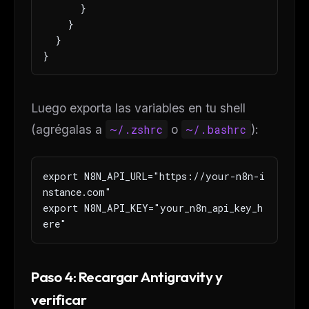
      }

    }

  }

}
Luego exporta las variables en tu shell
(agrégalas a
~/.zshrc
o
~/.bashrc
):
export N8N_API_URL="https://your-n8n-i
nstance.com"

export N8N_API_KEY="your_n8n_api_key_h
ere"
Paso 4: Recargar Antigravity y
verificar