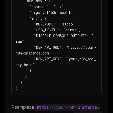
    "n8n-mcp": {

The weekly digest for
AI builders
      "command": "npx",

      "args": ["n8n-mcp"],

Curated MCP picks, agent skills, rules, and LLM
      "env": {

workflow updates — one email, no noise.
        "MCP_MODE": "stdio",

Email address
        "LOG_LEVEL": "error",

        "DISABLE_CONSOLE_OUTPUT": "t
rue",

        "N8N_API_URL": "https://your-
Get the weekly digest
n8n-instance.com",

No spam. Unsubscribe in one click.
        "N8N_API_KEY": "your_n8n_api_
key_here"

Maybe later
      }

    }

  }

}
Reemplaza
https://your-n8n-instance.