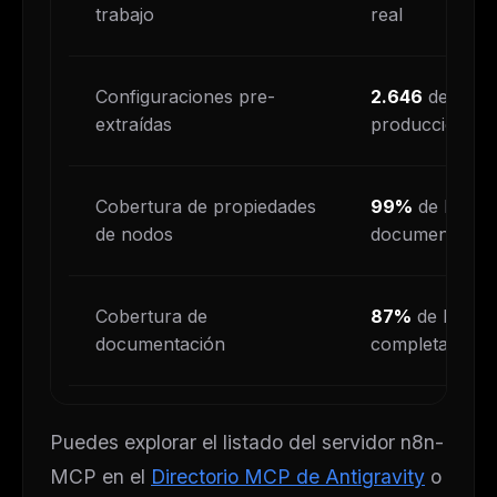
trabajo
real
Configuraciones pre-
2.646
de flujo
extraídas
producción
Cobertura de propiedades
99%
de las pr
de nodos
documentadas
Cobertura de
87%
de los n
documentación
completa
Puedes explorar el listado del servidor n8n-
MCP en el
Directorio MCP de Antigravity
o