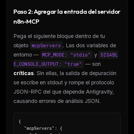
Paso 2: Agregar la entrada del servidor
n8n-MCP
Pega el siguiente bloque dentro de tu
objeto
mcpServers
. Las dos variables de
entorno —
MCP_MODE: "stdio"
y
DISABL
E_CONSOLE_OUTPUT: "true"
— son
críticas
. Sin ellas, la salida de depuración
THIS WEEK'S DIGEST
se escribe en stdout y rompe el protocolo
MCP pick of the week
JSON-RPC del que depende Antigravity,
New agent skill drop
causando errores de análisis JSON.
Rules & workflow pack
Free · Weekly · 2 min read
{

  "mcpServers": {

FREE NEWSLETTER