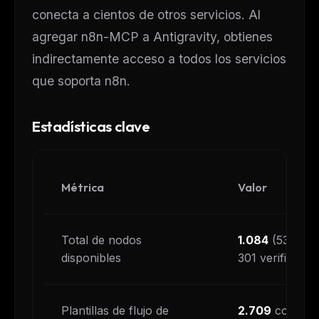
conecta a cientos de otros servicios. Al
agregar n8n-MCP a Antigravity, obtienes
indirectamente acceso a todos los servicios
que soporta n8n.
Estadísticas clave
Métrica
Valor
Total de nodos
1.084
(537 núc
disponibles
301 verificados
Plantillas de flujo de
2.709
con con