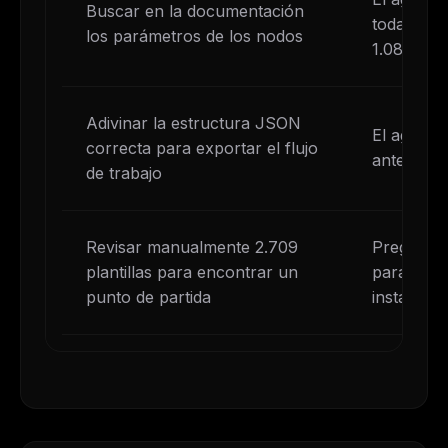
Buscar en la documentación
todas las
los parámetros de los nodos
1.084 no
Adivinar la estructura JSON
El agente 
correcta para exportar el flujo
antes de 
de trabajo
Revisar manualmente 2.709
Pregunta:
plantillas para encontrar un
para X" —
punto de partida
instante