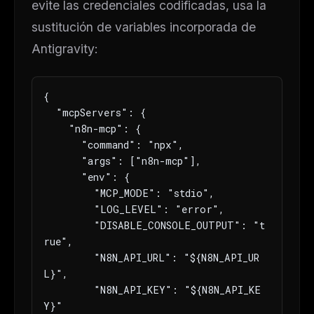
evite las credenciales codificadas, usa la
sustitución de variables incorporada de
Antigravity:
{

  "mcpServers": {

    "n8n-mcp": {

      "command": "npx",

      "args": ["n8n-mcp"],

      "env": {

        "MCP_MODE": "stdio",

        "LOG_LEVEL": "error",

        "DISABLE_CONSOLE_OUTPUT": "t
rue",

        "N8N_API_URL": "${N8N_API_UR
L}",

        "N8N_API_KEY": "${N8N_API_KE
Y}"
