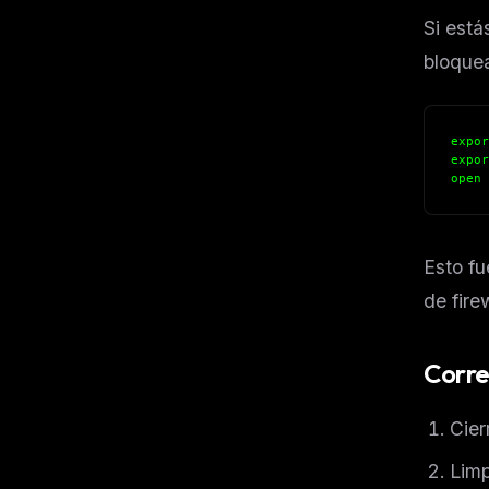
Si está
bloquea
expor
expor
open 
Esto fu
de fire
Corre
Cier
Limp