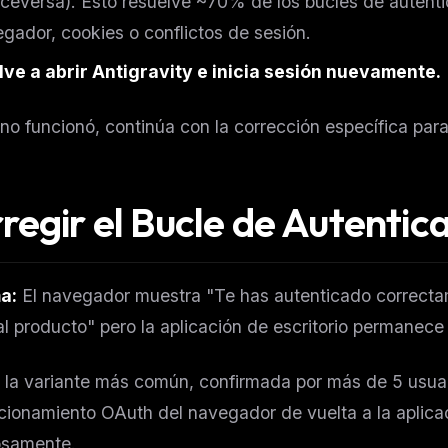
iceversa). Esto resuelve ~70% de los bucles de autent
eek
Email address
ew agent skill
gador, cookies o conflictos de sesión.
rop
ules & workflow
ve a abrir Antigravity e inicia sesión nuevamente.
ack
Get the weekly digest
Weekly · 2 min read
 no funcionó, continúa con la corrección específica par
No spam. Unsubscribe in one click.
Maybe later
regir el Bucle de Autentic
a:
El navegador muestra "Te has autenticado correctam
al producto" pero la aplicación de escritorio permanece 
 la variante más común, confirmada por más de 5 usuar
cionamiento OAuth del navegador de vuelta a la aplicaci
osamente.