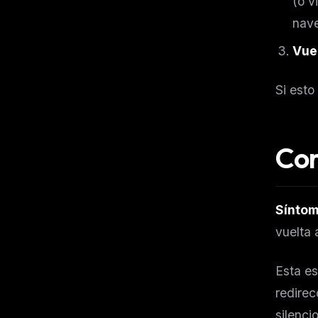
(o v
w
N
nave
d
R
Vuel
p
Free · 
Si esto
Cor
Síntom
vuelta 
Esta es
redirec
silenci