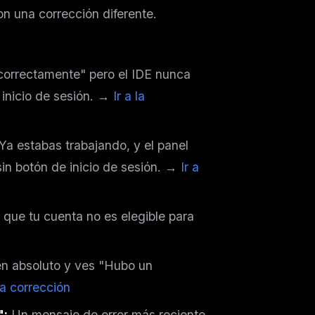
on una corrección diferente.
correctamente" pero el IDE nunca
 inicio de sesión. →
Ir a la
Ya estabas trabajando, y el panel
in botón de inicio de sesión. →
Ir a
 que tu cuenta no es elegible para
en absoluto y ves "Hubo un
 la corrección
":
Un mensaje de error más reciente