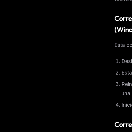
Corre
(Win
Esta co
Desi
Esta
Rein
una 
Inic
Corre