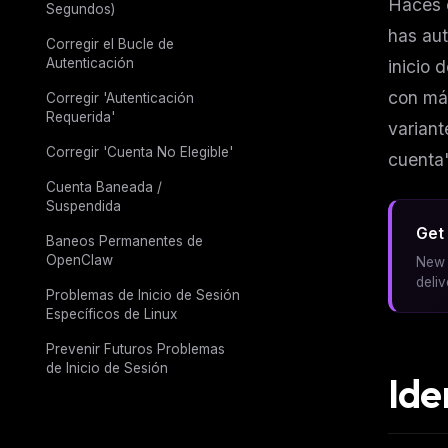
Haces c
Segundos)
has au
Corregir el Bucle de
Autenticación
inicio 
con más
Corregir 'Autenticación
Requerida'
variant
Corregir 'Cuenta No Elegible'
cuenta"
Cuenta Baneada /
Suspendida
Get 
Baneos Permanentes de
OpenClaw
New 
deli
Problemas de Inicio de Sesión
Específicos de Linux
Prevenir Futuros Problemas
de Inicio de Sesión
Ide