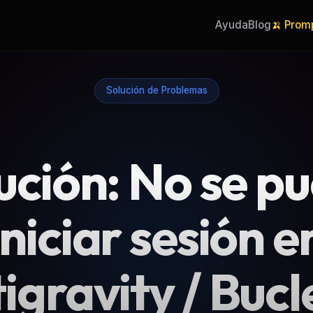
Ayuda
Blog
🍌 Prom
Solución de Problemas
ución: No se p
iniciar sesión e
igravity / Bucl