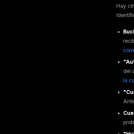
Hay cin
Identifi
Buc
reci
corr
"Au
del 
la c
"Cu
Anti
Cue
prob
"Hu