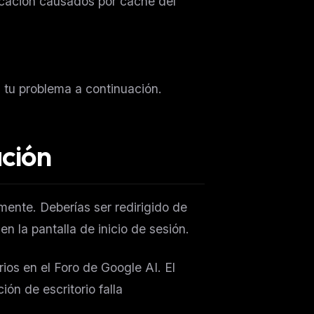
icación causados por caché del
a tu problema a continuación.
ación
ente. Deberías ser redirigido de
en la pantalla de inicio de sesión.
ios en el Foro de Google AI. El
ón de escritorio falla