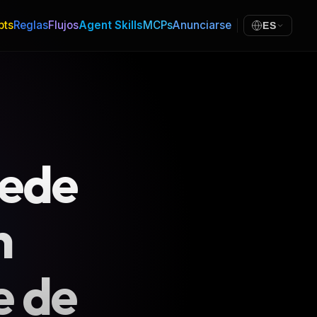
pts
Reglas
Flujos
Agent Skills
MCPs
Anunciarse
ES
uede
n
e de