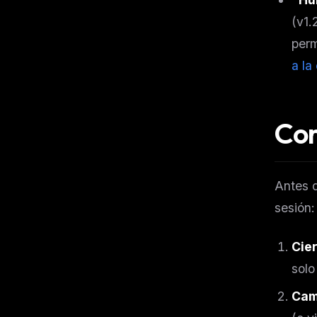
(v1.
per
a la
Cor
Antes d
sesión:
Cie
solo
Cam
THIS 
M