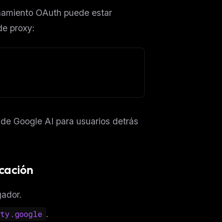
ionamiento OAuth puede estar
de proxy:
 de Google AI para usuarios detrás
icación
gador.
ty.google
.