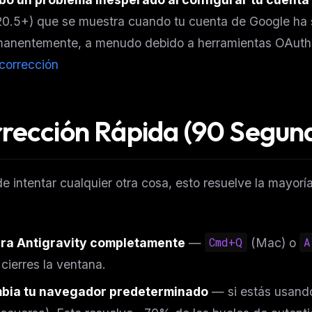
20.5+) que se muestra cuando tu cuenta de Google ha
manentemente, a menudo debido a herramientas OAut
 corrección
rección Rápida (90 Segun
e intentar cualquier otra cosa, esto resuelve la mayorí
FREE NEWSLETTER
rra Antigravity completamente
—
Cmd+Q
(Mac) o
A
The weekly digest for
AI build
 cierres la ventana.
Curated MCP picks, agent skills, rules, and LL
bia tu navegador predeterminado
— si estás usand
WEEK'S DIGEST
workflow updates — one email, no noise.
CP pick of the