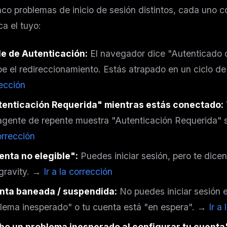
co problemas de inicio de sesión distintos, cada uno c
ca el tuyo:
le de Autenticación:
El navegador dice "Autenticado 
be el redireccionamiento. Estás atrapado en un ciclo de
ección
tenticación Requerida" mientras estás conectado:
agente de repente muestra "Autenticación Requerida" s
orrección
enta no elegible":
Puedes iniciar sesión, pero te dicen
gravity. →
Ir a la corrección
nta baneada / suspendida:
No puedes iniciar sesión 
lema inesperado" o tu cuenta está "en espera". →
Ir a
bo un problema inesperado al configurar tu cuenta