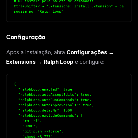
# Ou instale pela paleta de comandos:
Ctrl+Shift+P → "Extensions: Install Extension" → pe
squise por "Ralph Loop"
Configuração
Após a instalação, abra
Configurações →
Extensions → Ralph Loop
e configure:
{
  "ralphLoop.enabled": true,
  "ralphLoop.autoAcceptEdits": true,
  "ralphLoop.autoRunCommands": true,
  "ralphLoop.autoApproveTools": true,
  "ralphLoop.delayMs": 1500,
  "ralphLoop.excludeCommands": [
    "rm -rf",
    "DROP",
    "git push --force",
    "chmod -R 777"