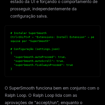
estado da UI e forçando o comportamento de
prosseguir, independentemente da
configuração salva.
# Instalar SuperSmooth
Ctrl+Shift+P → "Extensions: Install Extension" → pe
squise por "SuperSmooth"
# Configuração (settings.json)
{
  "superSmooth.autoProceed": true,
  "superSmooth.autoScroll": true,
  "superSmooth.fixAlwaysProceed": true
}
O SuperSmooth funciona bem em conjunto com o
Ralph Loop. O Ralph Loop lida com as
aprovações de "accept/run", enquanto o