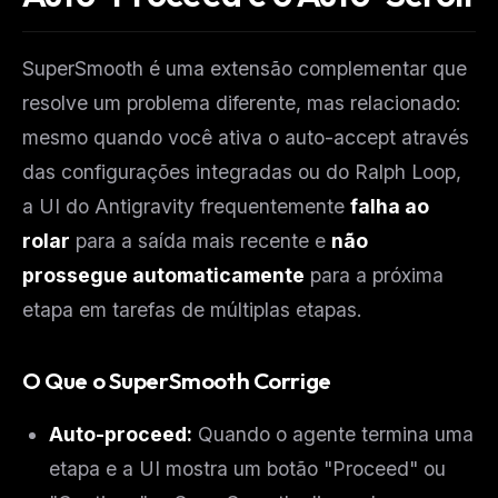
SuperSmooth é uma extensão complementar que
resolve um problema diferente, mas relacionado:
mesmo quando você ativa o auto-accept através
das configurações integradas ou do Ralph Loop,
a UI do Antigravity frequentemente
falha ao
rolar
para a saída mais recente e
não
prossegue automaticamente
para a próxima
THIS WEEK'S DIGEST
etapa em tarefas de múltiplas etapas.
MCP pick of the week
New agent skill drop
O Que o SuperSmooth Corrige
Rules & workflow pack
Free · Weekly · 2 min read
Auto-proceed:
Quando o agente termina uma
etapa e a UI mostra um botão "Proceed" ou
FREE NEWSLETTER