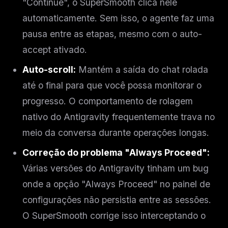
"Continue", o SuperSmooth clica nele
The weekly digest for
AI builders
automaticamente. Sem isso, o agente faz uma
Curated MCP picks, agent skills, rules, and LLM
pausa entre as etapas, mesmo com o auto-
workflow updates — one email, no noise.
accept ativado.
Email address
Auto-scroll:
Mantém a saída do chat rolada
até o final para que você possa monitorar o
Get the weekly digest
progresso. O comportamento de rolagem
No spam. Unsubscribe in one click.
nativo do Antigravity frequentemente trava no
meio da conversa durante operações longas.
Maybe later
Correção do problema "Always Proceed":
Várias versões do Antigravity tinham um bug
onde a opção "Always Proceed" no painel de
configurações não persistia entre as sessões.
O SuperSmooth corrige isso interceptando o