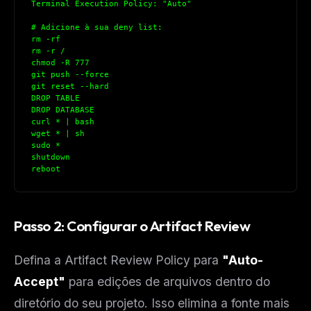
Terminal Execution Policy: "Auto"
# Adicione à sua deny list:
rm -rf
rm -r /
chmod -R 777
git push --force
git reset --hard
DROP TABLE
DROP DATABASE
curl * | bash
wget * | sh
sudo *
shutdown
reboot
Passo 2: Configurar o Artifact Review
Defina a Artifact Review Policy para
"Auto-
Accept"
para edições de arquivos dentro do
diretório do seu projeto. Isso elimina a fonte mais