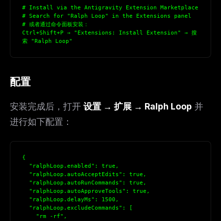
# Install via the Antigravity Extension Marketplace
# Search for "Ralph Loop" in the Extensions panel
# 或者通过命令面板安装：
Ctrl+Shift+P → "Extensions: Install Extension" → 搜
索 "Ralph Loop"
配置
安装完成后，打开
设置 → 扩展 → Ralph Loop
并
进行如下配置：
{
  "ralphLoop.enabled": true,
  "ralphLoop.autoAcceptEdits": true,
  "ralphLoop.autoRunCommands": true,
  "ralphLoop.autoApproveTools": true,
  "ralphLoop.delayMs": 1500,
  "ralphLoop.excludeCommands": [
    "rm -rf",