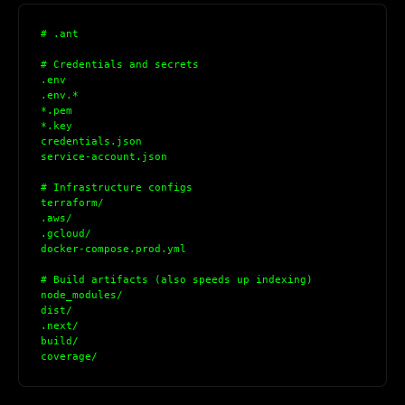
# .ant
# Credentials and secrets
.env
.env.*
*.pem
*.key
credentials.json
service-account.json
# Infrastructure configs
terraform/
.aws/
.gcloud/
docker-compose.prod.yml
# Build artifacts (also speeds up indexing)
node_modules/
dist/
.next/
build/
coverage/