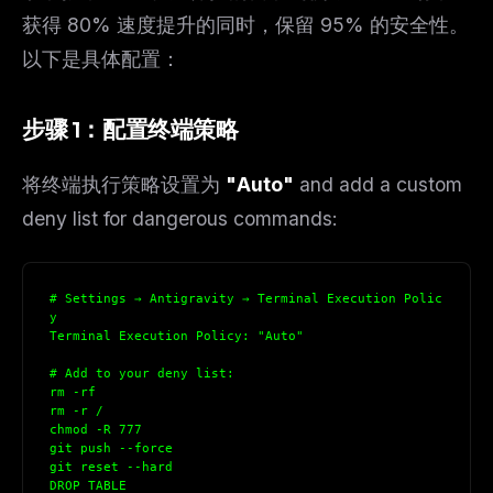
获得 80% 速度提升的同时，保留 95% 的安全性。
以下是具体配置：
步骤 1：配置终端策略
将终端执行策略设置为
"Auto"
and add a custom
deny list for dangerous commands:
# Settings → Antigravity → Terminal Execution Polic
y
Terminal Execution Policy: "Auto"
# Add to your deny list:
rm -rf
rm -r /
chmod -R 777
git push --force
git reset --hard
DROP TABLE