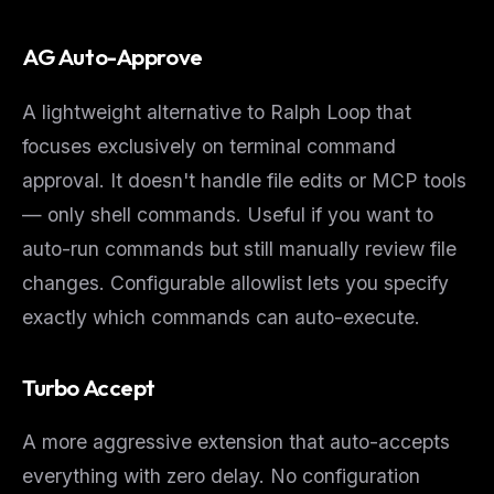
The weekly digest for
AI builders
AG Auto-Approve
Curated MCP picks, agent skills, rules, and LLM
workflow updates — one email, no noise.
A lightweight alternative to Ralph Loop that
Email address
focuses exclusively on terminal command
approval. It doesn't handle file edits or MCP tools
— only shell commands. Useful if you want to
Get the weekly digest
auto-run commands but still manually review file
No spam. Unsubscribe in one click.
changes. Configurable allowlist lets you specify
Maybe later
exactly which commands can auto-execute.
Turbo Accept
A more aggressive extension that auto-accepts
everything with zero delay. No configuration