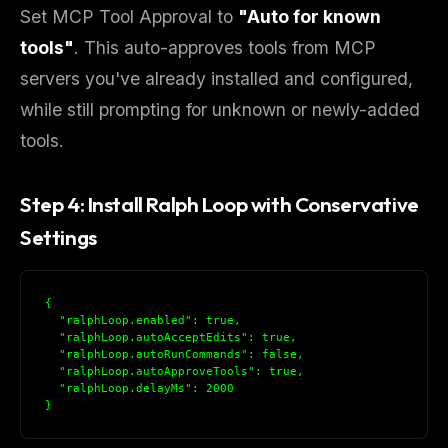
Set MCP Tool Approval to
"Auto for known
tools"
. This auto-approves tools from MCP
servers you've already installed and configured,
while still prompting for unknown or newly-added
tools.
Step 4: Install Ralph Loop with Conservative
Settings
{
  "ralphLoop.enabled": true,
  "ralphLoop.autoAcceptEdits": true,
  "ralphLoop.autoRunCommands": false,
  "ralphLoop.autoApproveTools": true,
  "ralphLoop.delayMs": 2000
}