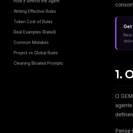
How It Affects the Agent
consome
Writing Effective Rules
Token Cost of Rules
Get 
Real Examples (Rated)
New 
deli
Common Mistakes
Project vs Global Rules
Cleaning Bloated Prompts
1. 
O GEMI
agente 
define
Pense 