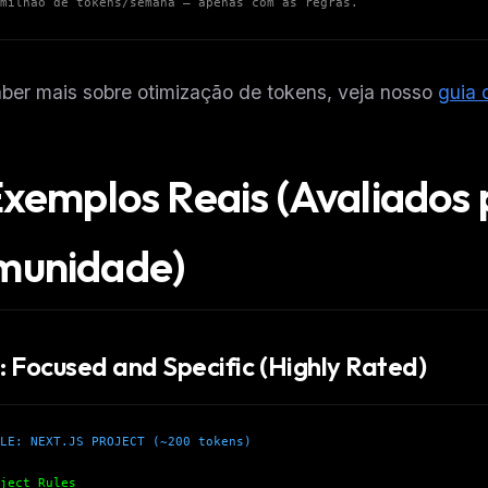
milhão de tokens/semana — apenas com as regras.
ber mais sobre otimização de tokens, veja nosso
guia 
Exemplos Reais (Avaliados 
munidade)
 Focused and Specific (Highly Rated)
LE: NEXT.JS PROJECT (~200 tokens)
ject Rules