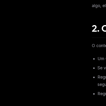
algo, e
2. 
O cont
Um 
Se v
Regr
segu
Regr