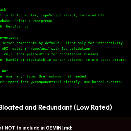
ack
t.js 15 App Router, TypeScript strict, Tailwind CSS
abase: Prisma + PostgreSQL
h: NextAuth v5
nventions
 server components by default. Client only for interactivity.
 API routes in /app/api/ with Zod validation.
 `cn()` from @/lib/utils for conditional classes.
or handling: try/catch in server actions, return typed errors.
 Not
er use `any` type. Use `unknown` if needed.
er import from @/components/ui directly. Use barrel exports.
Bloated and Redundant (Low Rated)
t NOT to include in GEMINI.md: