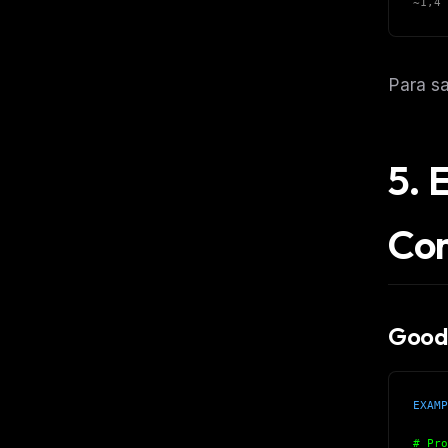
~1,4 
Para sa
5. 
Co
Good:
EXAMP
# Pro