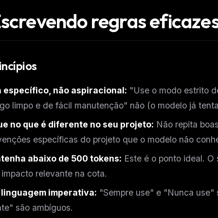
Escrevendo regras eficaze
incípios
 específico, não aspiracional:
"Use o modo estrito d
go limpo e de fácil manutenção" não (o modelo já tenta 
e no que é diferente no seu projeto:
Não repita boas
enções específicas do projeto que o modelo não conhe
tenha abaixo de 500 tokens:
Este é o ponto ideal. O 
FREE NEWSLETTER
impacto relevante na cota.
The weekly digest for
AI build
 linguagem imperativa:
"Sempre use" e "Nunca use" s
Curated MCP picks, agent skills, rules, and LL
WEEK'S DIGEST
workflow updates — one email, no noise.
te" são ambíguos.
CP pick of the