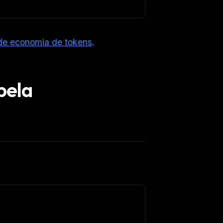
de economia de tokens
.
pela