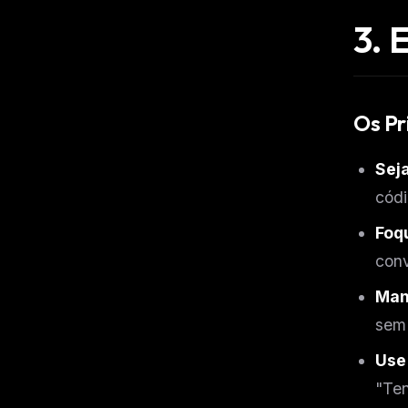
3. 
Os Pr
Seja
códi
Foqu
conv
Man
sem 
Use
THIS 
"Ten
M