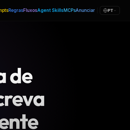
mpts
Regras
Fluxos
Agent Skills
MCPs
Anunciar
PT
a de
creva
ente