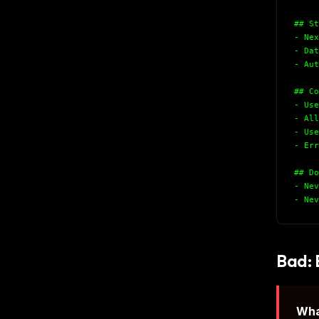
## St
- Nex
- Dat
- Aut
## Co
- Use
- All
- Use
- Err
## Do
- Nev
- Nev
Bad: 
Wha