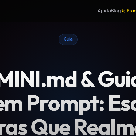
Ajuda
Blog
🍌 Pro
Guia
INI.md & Gui
em Prompt: Es
ras Que Realm