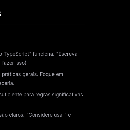
s
o TypeScript" funciona. "Escreva
fazer isso).
 práticas gerais. Foque em
ceria.
suficiente para regras significativas
ers
ão claros. "Considere usar" e
M