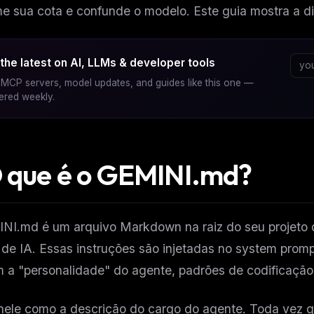
 sua cota e confunde o modelo. Este guia mostra a di
the latest on AI, LLMs & developer tools
MCP servers, model updates, and guides like this one —
vered weekly.
O que é o GEMINI.md?
NI.md é um arquivo Markdown na raiz do seu projeto 
de IA. Essas instruções são injetadas no system prom
m a "personalidade" do agente, padrões de codificaçã
nele como a descrição do cargo do agente. Toda vez q