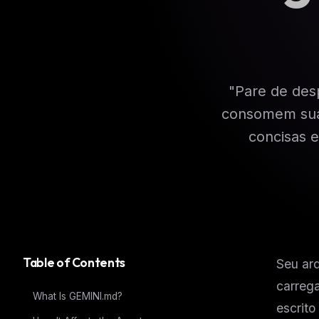
"Pare de des
consomem sua 
concisas 
Table of Contents
Seu arq
carreg
What Is GEMINI.md?
escrit