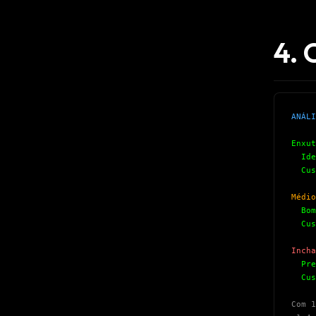
w
N
d
R
4. 
p
Free · 
ANÁLI
Enxut
Idea
Cust
Médio
Bom 
Cust
Incha
Prej
Cust
Com 1