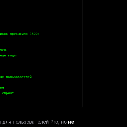
ов превысило 1300+
чен.
ще видят
х пользователей
ом
 спринт
 для пользователей Pro, но
не