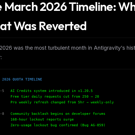
 March 2026 Timeline: W
eek
Email address
ew agent skill
rop
ules & workflow
at Was Reverted
ack
Get the weekly digest
Weekly · 2 min read
No spam. Unsubscribe in one click.
026 was the most turbulent month in Antigravity's his
Maybe later
:
 2026 QUOTA TIMELINE
-5
AI Credits system introduced in v1.20.5
 tier daily requests cut from 250 → 20
weekly refresh changed from 5hr → weekly-only
-8
Community backlash begins on developer forums
-hour lockout reports surge
-usage lockout bug confirmed (Bug AG-859)