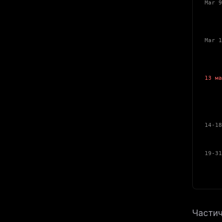
Mar 9
Cro
Purc
Mar 1
цен
Сумм
13 ма
для 
Отка
тол
14-18
Окно
19-31
Бесп
+ не
Частич