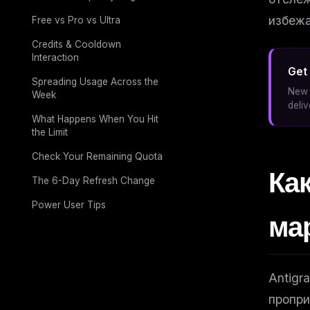
избежа
Free vs Pro vs Ultra
Credits & Cooldown
Interaction
Get 
Spreading Usage Across the
New 
Week
deli
What Happens When You Hit
the Limit
Check Your Remaining Quota
Ка
The 6-Day Refresh Change
Power User Tips
мар
Antigr
пропри