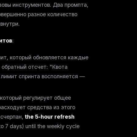
зовы инструментов. Два промпта,
овершенно разное количество
 внутри.
итов
:
ит, который обновляется каждые
й обратный отсчет: "Квота
а лимит спринта восполняется —
 который регулирует общее
расходует средства из этого
исчерпан,
the 5-hour refresh
to 7 days) until the weekly cycle