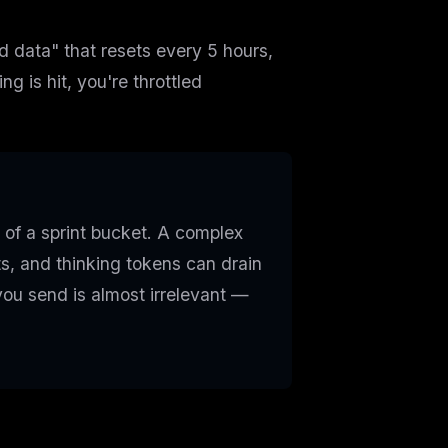
ed data" that resets every 5 hours,
g is hit, you're throttled
of a sprint bucket. A complex
s, and thinking tokens can drain
you send is almost irrelevant —
ers
M