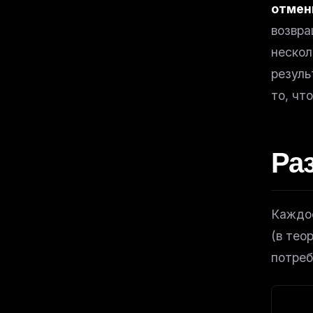
отмен
возвра
нескол
резуль
то, чт
Ра
Каждое
(в тео
потреб