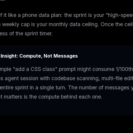
f it like a phone data plan: the sprint is your "high-spe
 weekly cap is your monthly data ceiling. Once the ceilin
ess of the sprint timer.
 Insight: Compute, Not Messages
imple "add a CSS class" prompt might consume 1/100th 
s agent session with codebase scanning, multi-file edit
 entire sprint in a single turn. The number of messages 
t matters is the compute behind each one.
FREE NEWSLETTER
The weekly digest for
AI build
Curated MCP picks, agent skills, rules, and LL
WEEK'S DIGEST
workflow updates — one email, no noise.
CP pick of the