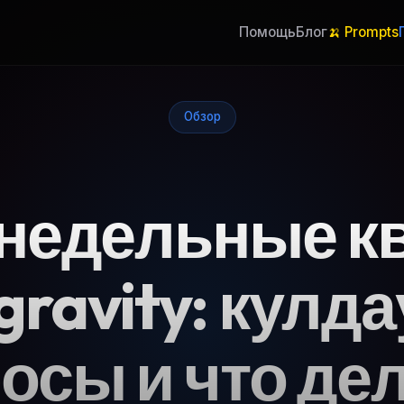
Помощь
Блог
🍌 Prompts
Обзор
недельные к
gravity: кулд
осы и что де