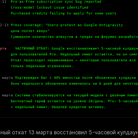
-11
Pro-as-Free subscription sync bug reported
ss-model lockout issue identified
hased credits failing to apply for some users
2-13
Press coverage: "Users protest as Google Antigravity
а ползет вверх"
арное количество апвоутов в тредах на форумах разработчик
рта
ЧАСТИЧНЫЙ ОТКАТ: Google восстанавливает 5-часовой кулдаун
пользователей Pro. Недельный лимит остается, но он смяг
т происходит неравномерно — некоторые пользователи все е
ько недельные ограничения.
 марта
Подтвержден баг с 40% емкостью после обновления кулдауна
 недельного обновления изменилось на 6 дней для некоторы
 марта
Система стабилизируется на текущей модели с двойным лимит
латный тариф остается на уровне 20/день. Pro: 5-часовой
дельный лимит. Оверлей кредитов активен.
ный откат 13 марта восстановил 5-часовой кулдаун