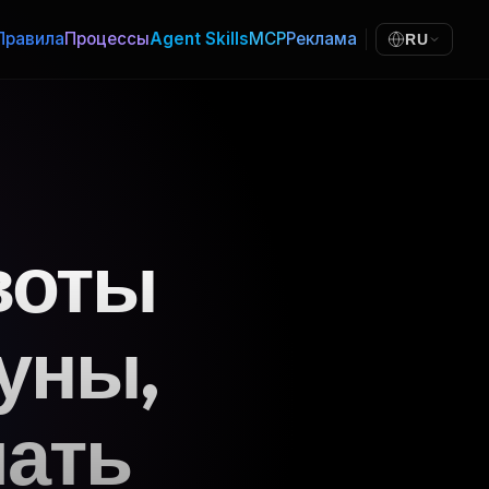
Правила
Процессы
Agent Skills
MCP
Реклама
RU
воты
ауны,
лать