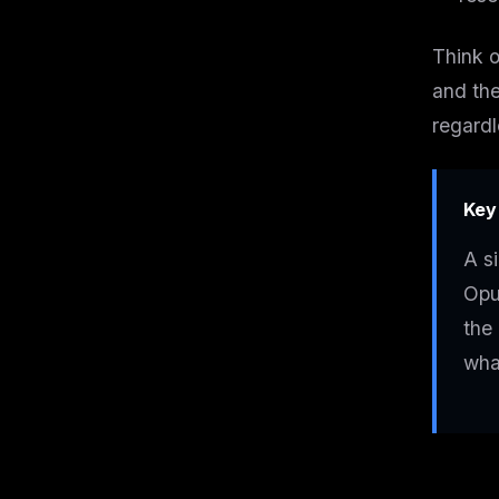
Think o
and the
regardl
Key
A s
Opu
the
wha
THIS 
M