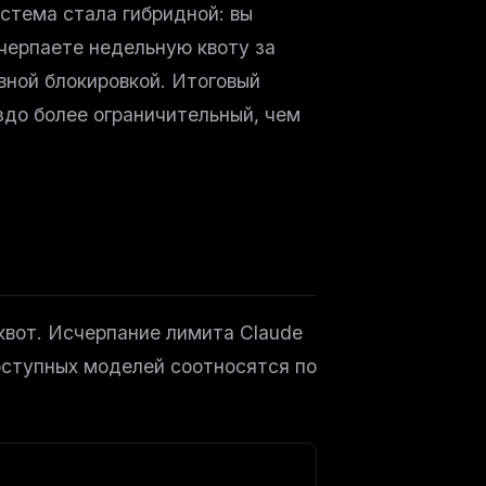
истема стала гибридной: вы
счерпаете недельную квоту за
вной блокировкой. Итоговый
здо более ограничительный, чем
квот. Исчерпание лимита Claude
 доступных моделей соотносятся по