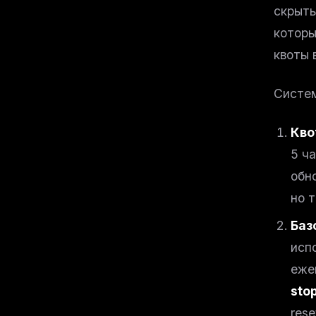
скрыты
которы
квоты 
Систем
Кво
5 ч
обн
но 
Баз
исп
еже
stop
rese