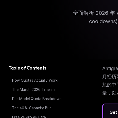
全面解析 2026 年 
cooldo
Table of Contents
Anti
月经历
How Quotas Actually Work
尬的中
The March 2026 Timeline
量，以
Per-Model Quota Breakdown
The 40% Capacity Bug
Get 
Free vs Pro vs Ultra