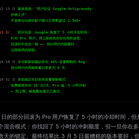
eek
Email address
ew agent skill
12-13 日
媒体报道："用户抗议 Google Antigravity
rop
格上浮"
ules & workflow
者论坛相关帖子累计点赞数超过 1,300+
ack
Get the weekly digest
Weekly · 2 min read
13 日
部分回滚：Google 恢复了 5 小时冷却时间
No spam. Unsubscribe in one click.
 Pro 用户。周上限依然存在但有所放宽。
并不完全一致 —— 部分用户仍能看到
Maybe later
限每周的限制。
14-18 日
冷却刷新后确认存在 40% 容量限制的 Bug
用户的周刷新窗口变更为 6 天
19-31 日
系统稳定在目前的双重限制模式
版维持在 20 次/天。Pro 版：5 小时冲刺
周上限。额度叠加显示已激活。
13 日的部分回滚为 Pro 用户恢复了 5 小时的冷却时间，
个混合模式：你找回了 5 小时的冲刺额度，但一旦你在
天的锁定。最终结果比 3 月 5 日最糟糕的版本要好，但比 2