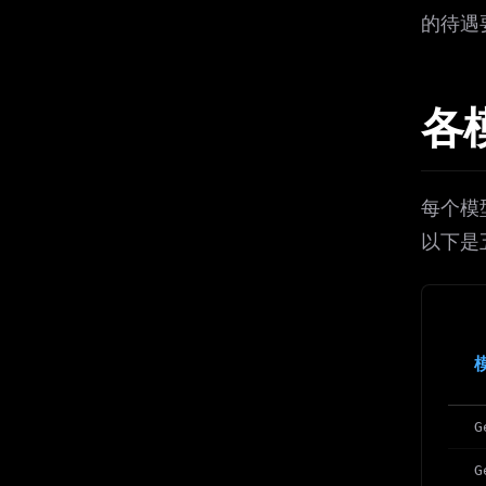
的待遇
各
每个模
以下是
G
G