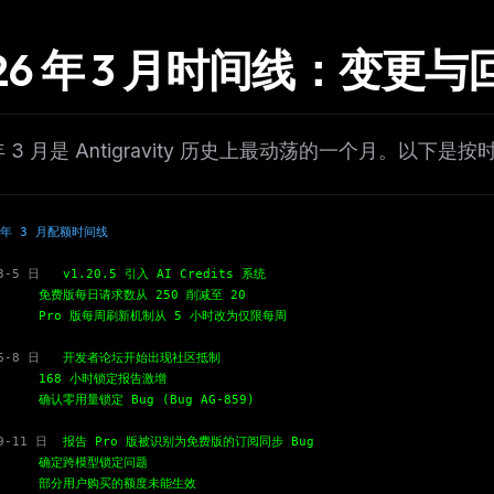
26 年 3 月时间线：变更与
 年 3 月是 Antigravity 历史上最动荡的一个月。以
6 年 3 月配额时间线
3-5 日
v1.20.5 引入 AI Credits 系统
版每日请求数从 250 削减至 20
o 版每周刷新机制从 5 小时改为仅限每周
6-8 日
开发者论坛开始出现社区抵制
FREE NEWSLETTER
8 小时锁定报告激增
用量锁定 Bug (Bug AG-859)
The weekly digest for
AI build
Curated MCP picks, agent skills, rules, and LL
9-11 日
报告 Pro 版被识别为免费版的订阅同步 Bug
WEEK'S DIGEST
workflow updates — one email, no noise.
定跨模型锁定问题
用户购买的额度未能生效
CP pick of the