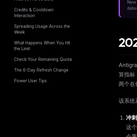
New 
deli
Credits & Cooldown
Interaction
Spreading Usage Across the
Week
2
What Happens When You Hit
the Limit
Check Your Remaining Quota
Anti
The 6-Day Refresh Change
算指标，
Power User Tips
两个在
该系统
冲刺配
这个
会重