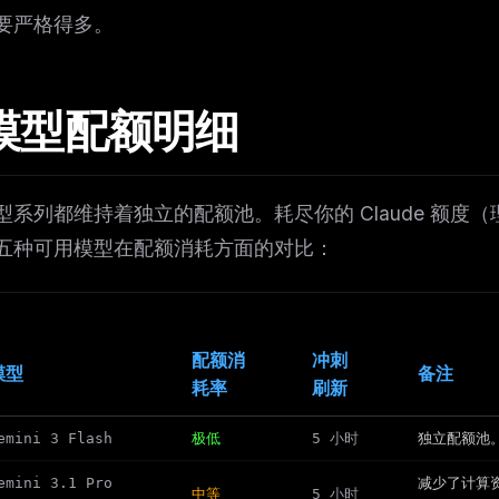
要严格得多。
模型配额明细
型系列都维持着独立的配额池。耗尽你的 Claude 额度（理
五种可用模型在配额消耗方面的对比：
配额消
冲刺
模型
备注
耗率
刷新
emini 3 Flash
极低
5 小时
独立配额池
emini 3.1 Pro
减少了计算
中等
5 小时