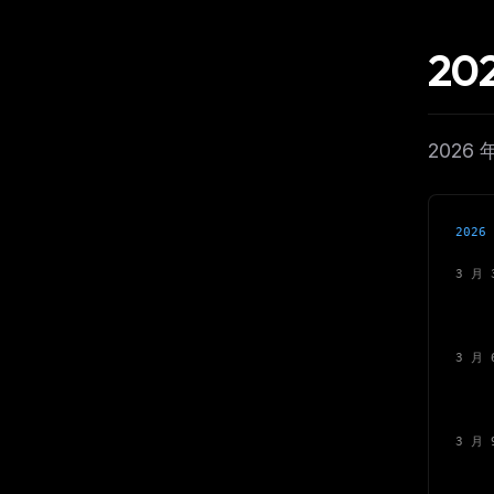
20
2026
202
3 月 
免费
Pr
3 月 
16
确认零
3 月 
THIS 
确
部分
M