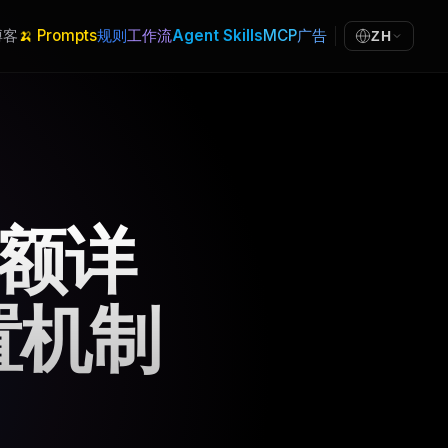
博客
🍌 Prompts
规则
工作流
Agent Skills
MCP
广告
ZH
周配额详
置机制