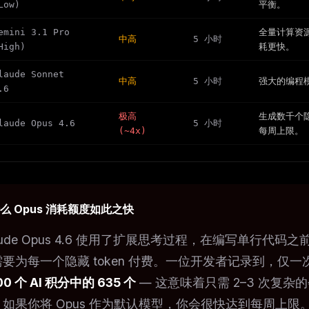
Low)
平衡。
emini 3.1 Pro
全量计算资源
中高
5 小时
High)
耗更快。
laude Sonnet
中高
5 小时
强大的编程模
.6
极高
生成数千个隐
laude Opus 4.6
5 小时
(~4x)
每周上限。
么 Opus 消耗额度如此之快
aude Opus 4.6 使用了扩展思考过程，在编写单行代码之
要为每一个隐藏 token 付费。一位开发者记录到，仅一次
000 个 AI 积分中的 635 个
— 这意味着只需 2–3 次复杂
。如果你将 Opus 作为默认模型，你会很快达到每周上限