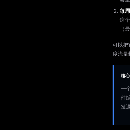
每周基
这
（最
可以把
度流量
核心
一个
件编
发