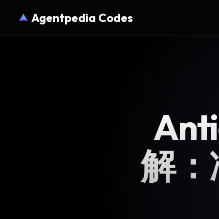
Agentpedia Codes
Ant
解：