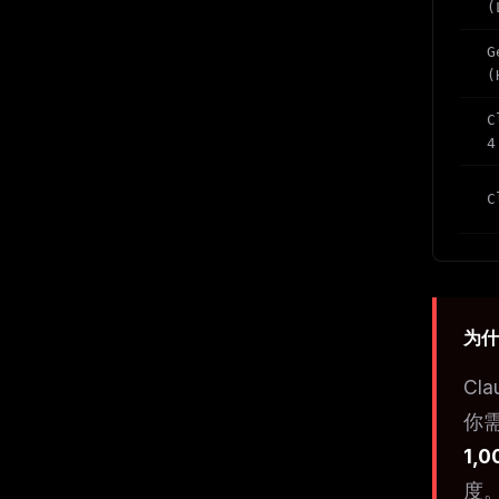
(
G
(
C
4
C
为什
Cl
你需
1,
度