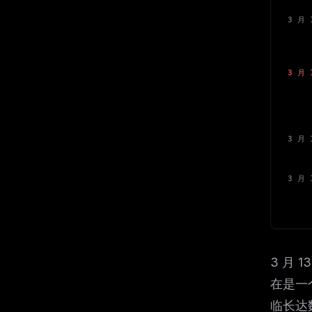
w
N
3 月 
d
价
R
开发
p
Free · 
3 月 
针对
回滚
仅
3 月 
部分
3 月 
免费
+ 
3 月 
在是一
临长达数