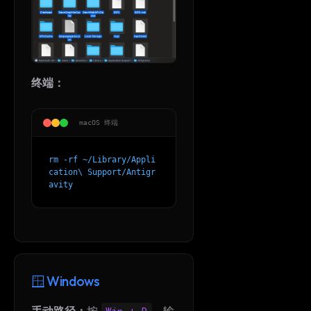
终端：
macOS 终端
rm -rf ~/Library/Appli
cation\ Support/Antigr
avity
🪟 Windows