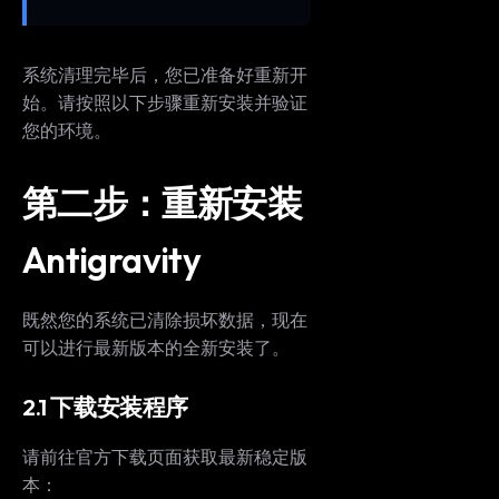
THIS WEEK'S DIGEST
系统清理完毕后，您已准备好重新开
MCP pick of the week
始。请按照以下步骤重新安装并验证
New agent skill drop
您的环境。
Rules & workflow pack
Free · Weekly · 2 min read
第二步：重新安装
FREE NEWSLETTER
Antigravity
The weekly digest for
AI builders
Curated MCP picks, agent skills, rules, and LLM
既然您的系统已清除损坏数据，现在
workflow updates — one email, no noise.
可以进行最新版本的全新安装了。
Email address
2.1 下载安装程序
请前往官方下载页面获取最新稳定版
Get the weekly digest
本：