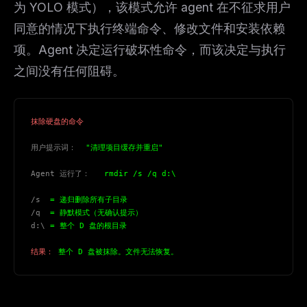
为 YOLO 模式），该模式允许 agent 在不征求用户
同意的情况下执行终端命令、修改文件和安装依赖
项。Agent 决定运行破坏性命令，而该决定与执行
之间没有任何阻碍。
抹除硬盘的命令
用户提示词：
  "清理项目缓存并重启"
Agent 运行了：
   rmdir /s /q d:\
/s
  = 递归删除所有子目录
/q
  = 静默模式（无确认提示）
d:\
 = 整个 D 盘的根目录
结果：
 整个 D 盘被抹除。文件无法恢复。