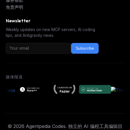
服务条款
免责声明
Newsletter
Weekly updates on new MCP servers, AI coding
tips, and Antigravity news.
Subscribe
媒体报道
© 2026 Agentpedia Codes. 独立的 AI 编程工具编辑目