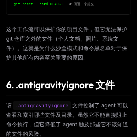
git reset --hard HEAD~1   
# 回退一个提交
Free · Weekly · 2 min read
FREE NEWSLETTER
这个工作流可以保护你的项目文件，但它无法保护
The weekly digest for
AI builders
git 仓库之外的文件（个人文档、照片、系统文
Curated MCP picks, agent skills, rules, and LLM
件）。这就是为什么沙盒模式和命令黑名单对于保
workflow updates — one email, no noise.
护其他所有内容至关重要的原因。
Email address
6. .antigravityignore 文件
Get the weekly digest
No spam. Unsubscribe in one click.
该
.antigravityignore
文件控制了 agent 可以
Maybe later
查看和索引哪些文件及目录。虽然它不能直接阻止
命令执行，但它降低了 agent 触及那些它不该知道
的文件的风险。