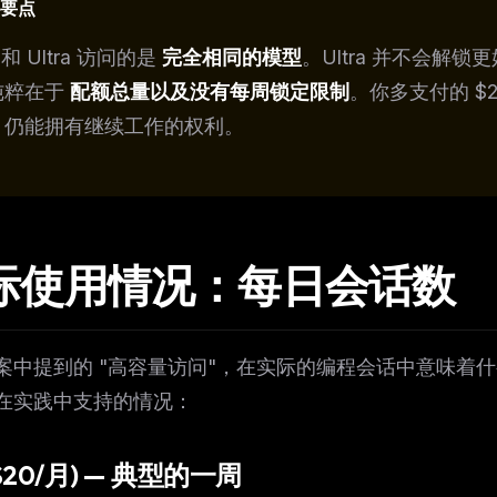
要点
o 和 Ultra 访问的是
完全相同的模型
。Ultra 并不会解
纯粹在于
配额总量以及没有每周锁定限制
。你多支付的 $2
，仍能拥有继续工作的权利。
际使用情况：每日会话数
案中提到的 "高容量访问"，在实际的编程会话中意味着
FREE NEWSLETTER
在实践中支持的情况：
The weekly digest for
AI build
Curated MCP picks, agent skills, rules, and LL
WEEK'S DIGEST
workflow updates — one email, no noise.
($20/月) — 典型的一周
CP pick of the