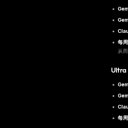
w
N
Gemi
d
R
Gemi
p
Free · 
Cla
每周
从而
Ultr
Gemi
Gemi
Cla
每周