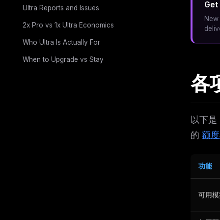
Get 
Ultra Reports and Issues
New 
2x Pro vs 1x Ultra Economics
deli
Who Ultra Is Actually For
When to Upgrade vs Stay
各
以下是
的
额度
功能
可用模