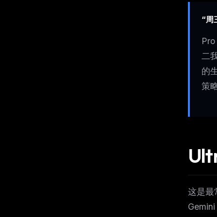
“周
P
二我
的生
策
U
这是最
Gemin