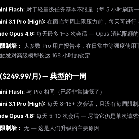
eek
Email address
ew agent skill
ni Flash:
对于轻量级任务基本不限量（每 5 小时刷新
rop
ules & workflow
ni 3.1 Pro (High):
在面临每周上限压力前，每天可进行 3
ack
Get the weekly digest
Weekly · 2 min read
ude Opus 4.6:
每天最多 1–3 次会话 — Opus 消耗配额的速
No spam. Unsubscribe in one click.
限制墙：
大多数 Pro 用户报告称，在日常中等强度使
Maybe later
触发对高级模型长达 168 小时的锁定
a ($249.99/月) — 典型的一周
ni Flash:
与 Pro 相同（已经非常慷慨了）
ni 3.1 Pro (High):
每天 8–15+ 次会话，且没有每周限
ude Opus 4.6:
每天 5–10 次会话 — 尽管它仍是单次
限制墙：
无 — 这是人们升级的主要原因