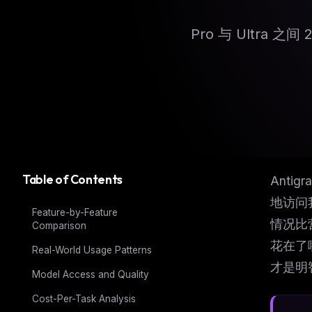
Pro 与 Ultra
Table of Contents
Antig
地访问
Feature-by-Feature
情况比
Comparison
花在了
Real-World Usage Patterns
才是明
Model Access and Quality
Cost-Per-Task Analysis