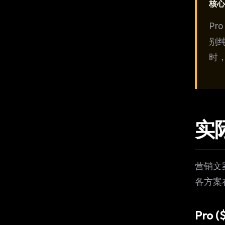
核心
Pr
别
时
实
营销文
各方案
THIS 
Pro 
M