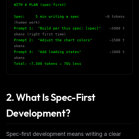
WITH A PLAN (spec-first)
Spec:     5 min writing a spec            
~0 tokens 
(human work)
Prompt 1:  "Build per this spec: [spec]"    
~5000 t
okens (right first time)
Prompt 2:  "Adjust the chart colors"        
~1500 t
okens
Prompt 3:  "Add loading states"             
~1000 t
okens
Total: ~7,500 tokens — 76% less
2. What Is Spec-First
Development?
Spec-first development means writing a clear