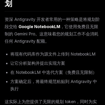
划
资深 Antigravity 开发者常用的一种策略是将规划阶
THIS WEEK'S DIGEST
MCP pick of the week
段交给
Google NotebookLM
，它使用免费且无限
New agent skill drop
制的 Gemini Pro。这意味着您的规划工作不会消耗
Rules & workflow pack
任何 Antigravity 配额。
Free · Weekly · 2 min read
将现有代码库作为源文件上传到 NotebookLM
FREE NEWSLETTER
让它分析架构并提出实现方案
The weekly digest for
AI builders
在 NotebookLM 中迭代方案（免费且无限制）
Curated MCP picks, agent skills, rules, and LLM
workflow updates — one email, no noise.
方案确定后，将最终规范粘贴到 Antigravity 中
执行
Email address
这实际上为您提供了无限的规划 token，同时为实