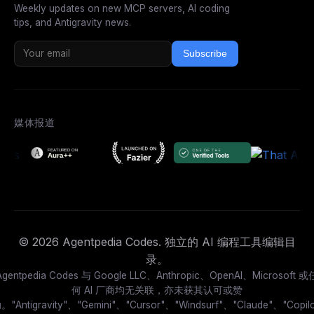
Weekly updates on new MCP servers, AI coding
tips, and Antigravity news.
Subscribe
媒体报道
© 2026 Agentpedia Codes. 独立的 AI 编程工具编辑目
录。
Agentpedia Codes 与 Google LLC、Anthropic、OpenAI、Microsoft 或
何 AI 厂商均无关联，亦未获其认可或赞
。"Antigravity"、"Gemini"、"Cursor"、"Windsurf"、"Claude"、"Copilo