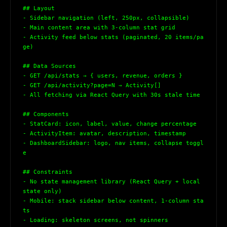
## Layout
- Sidebar navigation (left, 250px, collapsible)
- Main content area with 3-column stat grid
- Activity feed below stats (paginated, 20 items/pa
ge)
## Data Sources
- GET /api/stats → 
{
 users, revenue, orders 
}
- GET /api/activity?page=N → Activity[]
- All fetching via React Query with 30s stale time
## Components
- StatCard: icon, label, value, change percentage
- ActivityItem: avatar, description, timestamp
- DashboardSidebar: logo, nav items, collapse toggl
e
## Constraints
- No state management library (React Query + local 
state only)
- Mobile: stack sidebar below content, 1-column sta
ts
- Loading: skeleton screens, not spinners