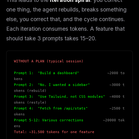
one thing, the agent rebuilds, breaks something
else, you correct that, and the cycle continues.
Each iteration consumes tokens. A feature that
should take 3 prompts takes 15–20.
WITHOUT A PLAN (typical session)
Prompt 1:  "Build a dashboard"             
~2000 to
kens
Prompt 2:  "No, I wanted a sidebar"         
~3000 t
okens (rebuild)
Prompt 3:  "Use Tailwind, not CSS modules"  
~4000 t
okens (restyle)
Prompt 4:  "Fetch from /api/stats"          
~2500 t
okens
Prompt 5-12: Various corrections         
~20000 tok
ens
Total: ~31,500 tokens for one feature