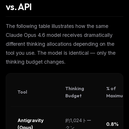
vs. API
The weekly digest for
AI builders
Curated MCP picks, agent skills, rules, and LLM
workflow updates — one email, no noise.
The following table illustrates how the same
Email address
Claude Opus 4.6 model receives dramatically
different thinking allocations depending on the
tool you use. The model is identical — only the
Get the weekly digest
thinking budget changes.
No spam. Unsubscribe in one click.
Maybe later
Thinking
% of
Tool
Budget
Maximum
Antigravity
約1,024トー
0.8%
(Opus)
クン