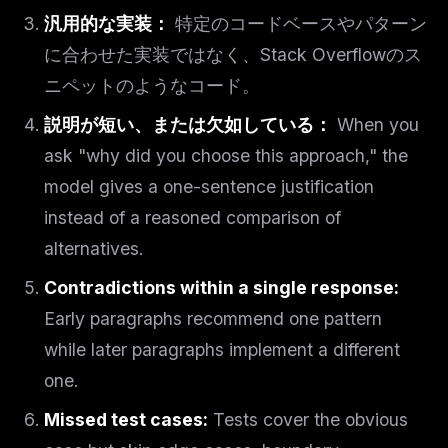
汎用的な実装：
特定のコードベースやパターン
に合わせた実装ではなく、Stack Overflowのス
ニペットのようなコード。
説明が短い、または欠如している：
When you
ask "why did you choose this approach," the
model gives a one-sentence justification
instead of a reasoned comparison of
alternatives.
Contradictions within a single response:
Early paragraphs recommend one pattern
while later paragraphs implement a different
one.
Missed test cases:
Tests cover the obvious