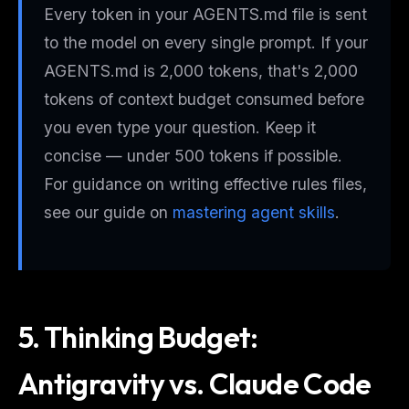
Every token in your AGENTS.md file is sent
to the model on every single prompt. If your
AGENTS.md is 2,000 tokens, that's 2,000
tokens of context budget consumed before
you even type your question. Keep it
concise — under 500 tokens if possible.
For guidance on writing effective rules files,
see our guide on
mastering agent skills
.
THIS WEEK'S DIGEST
MCP pick of the week
New agent skill drop
Rules & workflow pack
5. Thinking Budget:
Free · Weekly · 2 min read
Antigravity vs. Claude Code
FREE NEWSLETTER