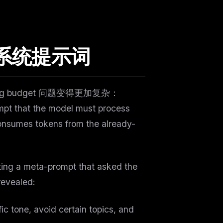
e" 系统提示词
g budget 问题变得更加复杂：
pt that the model must process
consumes tokens from the already-
ting a meta-prompt that asked the
revealed:
ic tone, avoid certain topics, and