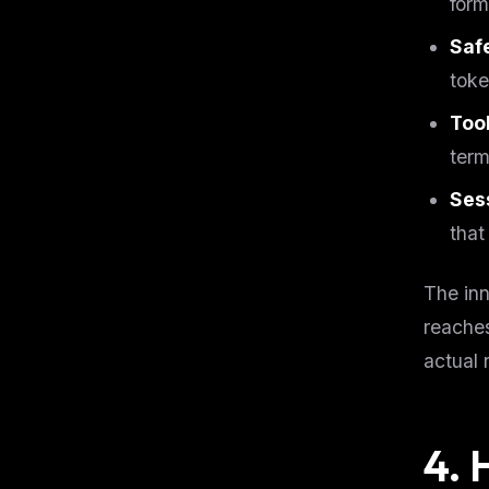
form
Saf
toke
Too
term
Sess
that
The inn
reaches
actual 
4. 