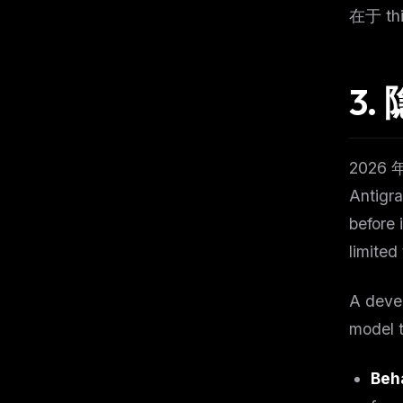
在于 th
3.
2026
Antig
before 
limited
A devel
model t
Beha