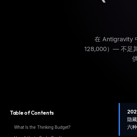
在 Antigravi
128,000）—
202
Table of Contents
隐藏
六种
What Is the Thinking Budget?