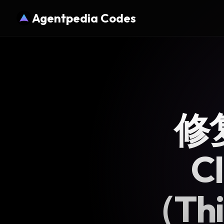
Agentpedia Codes
修复
C
（Thi