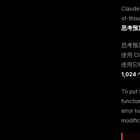
Clau
of-
思考预
思考预算
使用 C
使用它时
1,024 
To put 
functio
error h
modific