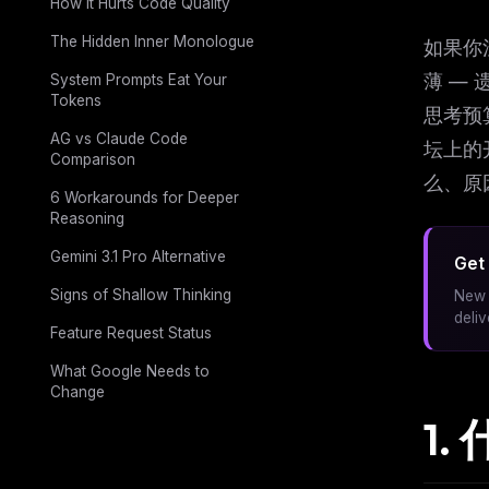
How It Hurts Code Quality
The Hidden Inner Monologue
如果你注意
薄 — 
System Prompts Eat Your
Tokens
思考预
AG vs Claude Code
坛上的
Comparison
么、原
6 Workarounds for Deeper
Reasoning
Gemini 3.1 Pro Alternative
Get 
Signs of Shallow Thinking
New 
deli
Feature Request Status
What Google Needs to
Change
1.