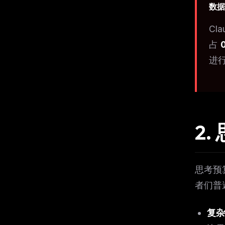
数据
Cl
占
进
2
思考预
者们普
THIS 
复杂
M