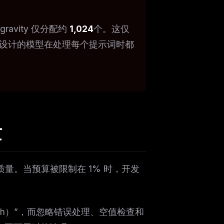
igravity 仅分配约
1,024
个。这仅
而设计的模型在处理每个提示词时都
量
质量。当预算被限制在 1% 时，开发
ers
M
 path）”，而忽略错误处理、空值检查和