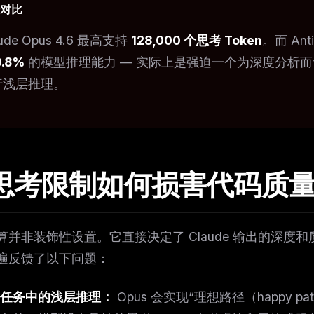
对比
aude Opus 4.6 最高支持
128,000 个思考 Token
。而 Ant
0.8%
的模型推理能力 — 实际上是强迫一个为深度分析
行浅层推理。
. 思考限制如何损害代码质
FREE NEWSLETTER
算并非装饰性设置。它直接决定了 Claude 输出的深度和
The weekly digest for
AI build
遍反馈了以下问题：
Curated MCP picks, agent skills, rules, and LL
WEEK'S DIGEST
workflow updates — one email, no noise.
任务中的浅层推理：
Opus 会实现“理想路径（happy
CP pick of the