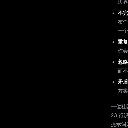
边界
w
N
d
不完
R
p
布任
Free · 
一个
重复
你会
忽略
而不
矛盾
方案
一位社区
23 行
提示词