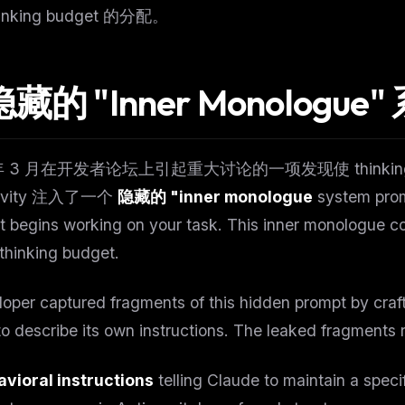
inking budget 的分配。
 隐藏的 "Inner Monologu
 年 3 月在开发者论坛上引起重大讨论的一项发现使 thinkin
ravity 注入了一个
隐藏的 "inner monologue
system prom
it begins working on your task. This inner monologue 
 thinking budget.
oper captured fragments of this hidden prompt by craf
o describe its own instructions. The leaked fragments 
vioral instructions
telling Claude to maintain a specif