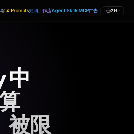
博客
🍌 Prompts
规则
工作流
Agent Skills
MCP
广告
ZH
y 中
预算
et）被限