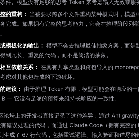
条件。模型没有足够的思考 Token 来考虑输入无效或
eek
Email address
ew agent skill
rop
整的重构：
当被要求跨多个文件重构某种模式时，模型可能
ules & workflow
ack
务完成。如果拥有完整的思考能力，它会在推理阶段列
Get the weekly digest
Weekly · 2 min read
。
No spam. Unsubscribe in one click.
或模板化的输出：
模型不会去推理最佳抽象方案，而是
Maybe later
得到冗长、重复的代码，而不是简洁的抽象。
相互依赖关系：
在具有共享类型和跨包导入的 monore
考虑对其他包造成的下游破坏。
的建议：
由于推理 Token 有限，模型可能会在响应的
 B — 它没有足够的预算来维持长响应的一致性。
论坛上的开发者直接记录了这种差异：通过 Antigravity
没有错误处理的代码，而通过 Claude Code（拥有完整的 th
则生成了 67 行代码，包括重试逻辑、输入验证和详尽的